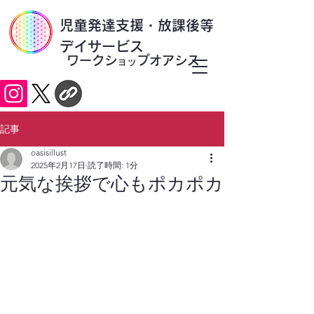
​児童発達支援・放課後等
デイサービス
ワークシ
プオアシス
ョッ
記事
oasisillust
2025年2月17日
読了時間: 1分
元気な挨拶で心もポカポカ