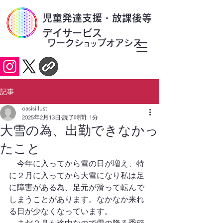
​児童発達支援・放課後等
デイサービス
ワークシ
プオアシス
ョッ
記事
oasisillust
2025年2月13日
読了時間: 1分
大雪の為、出勤できなかっ
たこと
    今年に入ってから雪の日が増え、特
に２月に入ってから大雪になり私は足
に障害がある為、足元が滑って転んで
しまうことがあります。なかなか来れ
る日が少なくなっています。