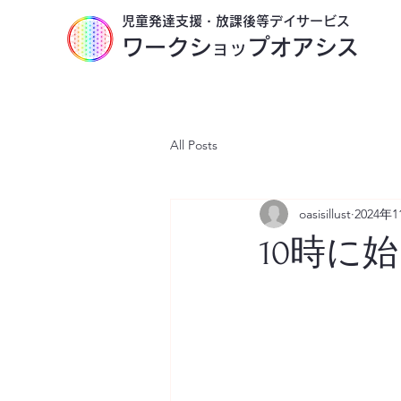
​児童発達支援・放課後等デイサービス
ワークシ
プオアシス
ョッ
All Posts
oasisillust
2024年
10時に